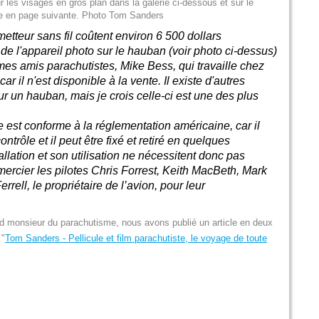
 les visages en gros plan dans la galerie ci-dessous et sur le
ée en page suivante. Photo Tom Sanders
nsmetteur sans fil coûtent environ 6 500 dollars
e l'appareil photo sur le hauban (voir photo ci-dessus)
 mes amis parachutistes, Mike Bess, qui travaille chez
r il n'est disponible à la vente. Il existe d'autres
r un hauban, mais je crois celle-ci est une des plus
 est conforme à la réglementation américaine, car il
ntrôle et il peut être fixé et retiré en quelques
llation et son utilisation ne nécessitent donc pas
emercier les pilotes Chris Forrest, Keith MacBeth, Mark
rell, le propriétaire de l’avion, pour leur
nd monsieur du parachutisme, nous avons publié un article en deux
 "
Tom Sanders - Pellicule et film parachutiste, le voyage de toute