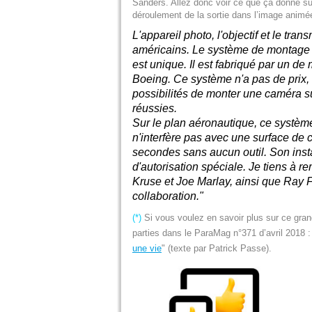
Sanders. Allez donc voir ce que ça donne sur
déroulement de la sortie dans l’image anim
L'appareil photo, l'objectif et le tra
américains. Le système de montage d
est unique. Il est fabriqué par un de
Boeing. Ce système n'a pas de prix, ca
possibilités de monter une caméra su
réussies.
Sur le plan aéronautique, ce système
n'interfère pas avec une surface de co
secondes sans aucun outil. Son insta
d'autorisation spéciale. Je tiens à r
Kruse et Joe Marlay, ainsi que Ray Fer
collaboration."
(*)
Si vous voulez en savoir plus sur ce gra
parties dans le ParaMag n°371 d’avril 2018 :
une vie
" (texte par Patrick Passe).