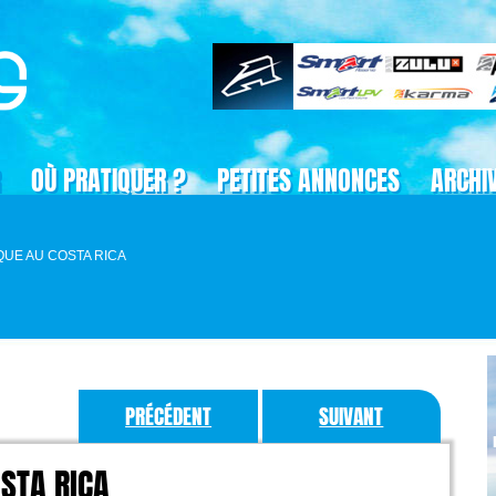
OÙ PRATIQUER ?
PETITES ANNONCES
ARCHI
QUE AU COSTA RICA
PRÉCÉDENT
SUIVANT
OSTA RICA