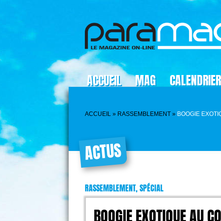
ACCUEIL
MAG
CALENDRIER
ACCUEIL
»
RASSEMBLEMENT
»
BOOGIE EXOTI
ACTUS
RASSEMBLEMENT, SPÉCIAL
BOOGIE EXOTIQUE AU C