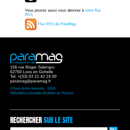
Vous pouvez aussi vous abonner à
notre flux
RSS
Flux RSS de ParaMag
156 rue Roger Salengro
62750 Loos en Gohelle
Tel: +(33) 03 21 42 24 00
paramag@paramag.fr
©Tous droits réservés - 2026
PARAMAG (Société d'Edition du Flocon)
RECHERCHER
SUR LE SITE
Go !