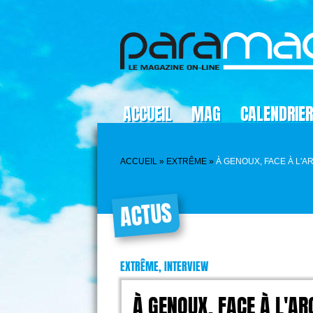
ACCUEIL
MAG
CALENDRIER
ACCUEIL
»
EXTRÊME
»
À GENOUX, FACE À L'
ACTUS
EXTRÊME, INTERVIEW
À GENOUX, FACE À L'AR