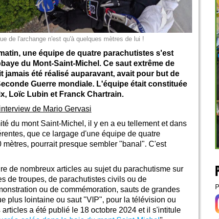
tue de l'archange n'est qu'à quelques mètres de lui !
matin, une équipe de quatre parachutistes s'est
abbaye du Mont-Saint-Michel. Ce saut extrême de
it jamais été réalisé auparavant, avait pour but de
a Seconde Guerre mondiale. L'équipe était constituée
x, Loïc Lubin et Franck Chartrain.
interview de Mario Gervasi
té du mont Saint-Michel, il y en a eu tellement et dans
férentes, que ce largage d'une équipe de quatre
 mètres, pourrait presque sembler "banal". C'est
ire de nombreux articles au sujet du parachutisme sur
es de troupes, de parachutistes civils ou de
P
émonstration ou de commémoration, sauts de grandes
ue plus lointaine ou saut "VIP", pour la télévision ou
rticles a été publié le 18 octobre 2024 et il s'intitule