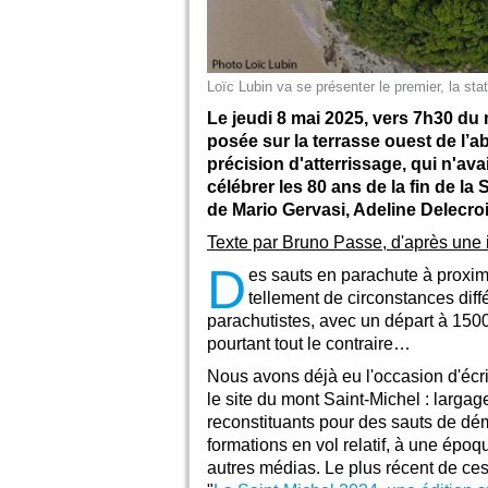
Loïc Lubin va se présenter le premier, la sta
Le jeudi 8 mai 2025, vers 7h30 du 
posée sur la terrasse ouest de l’
précision d'atterrissage, qui n'ava
célébrer les 80 ans de la fin de l
de Mario Gervasi, Adeline Delecroi
Texte par Bruno Passe, d'après une 
D
es sauts en parachute à proximi
tellement de circonstances dif
parachutistes, avec un départ à 1500
pourtant tout le contraire…
Nous avons déjà eu l'occasion d'écr
le site du mont Saint-Michel : largag
reconstituants pour des sauts de d
formations en vol relatif, à une époq
autres médias. Le plus récent de ces a