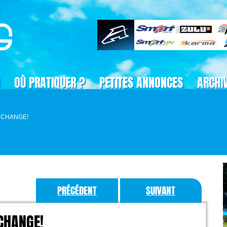
OÙ PRATIQUER ?
PETITES ANNONCES
ARCHI
ARCHANGE!
PRÉCÉDENT
SUIVANT
CHANGE!