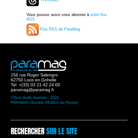
Vous pouvez aussi vous abonner à
notre flux
RSS
Flux RSS de ParaMag
156 rue Roger Salengro
62750 Loos en Gohelle
Tel: +(33) 03 21 42 24 00
paramag@paramag.fr
©Tous droits réservés - 2026
PARAMAG (Société d'Edition du Flocon)
RECHERCHER
SUR LE SITE