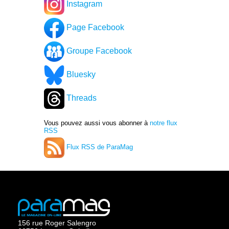
Instagram
Page Facebook
Groupe Facebook
Bluesky
Threads
Vous pouvez aussi vous abonner à
notre flux
RSS
Flux RSS de ParaMag
156 rue Roger Salengro