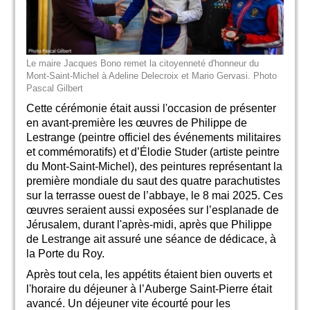
Le maire Jacques Bono remet la citoyenneté d'honneur du
Mont-Saint-Michel à Adeline Delecroix et Mario Gervasi. Photo
Pascal Gilbert
Cette cérémonie était aussi l'occasion de présenter
en avant-première les œuvres de Philippe de
Lestrange (peintre officiel des événements militaires
et commémoratifs) et d’Élodie Studer (artiste peintre
du Mont-Saint-Michel), des peintures représentant la
première mondiale du saut des quatre parachutistes
sur la terrasse ouest de l’abbaye, le 8 mai 2025. Ces
œuvres seraient aussi exposées sur l’esplanade de
Jérusalem, durant l'après-midi, après que Philippe
de Lestrange ait assuré une séance de dédicace, à
la Porte du Roy.
Après tout cela, les appétits étaient bien ouverts et
l'horaire du déjeuner à l’Auberge Saint-Pierre était
avancé. Un déjeuner vite écourté pour les