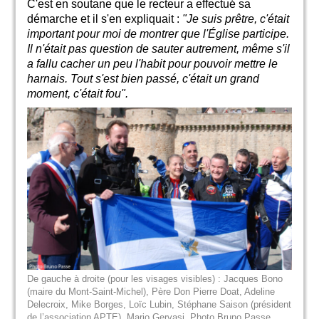
C'est en soutane que le recteur a effectué sa
démarche et il s'en expliquait :
"Je suis prêtre, c'était
important pour moi de montrer que l'Église participe.
Il n'était pas question de sauter autrement, même s'il
a fallu cacher un peu l'habit pour pouvoir mettre le
harnais. Tout s'est bien passé, c'était un grand
moment, c'était fou".
De gauche à droite (pour les visages visibles) : Jacques Bono
(maire du Mont-Saint-Michel), Père Don Pierre Doat, Adeline
Delecroix, Mike Borges, Loïc Lubin, Stéphane Saison (président
de l’association APTE), Mario Gervasi. Photo Bruno Passe