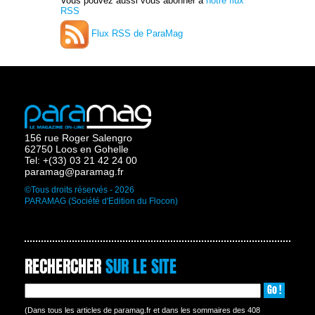
Vous pouvez aussi vous abonner à
notre flux
RSS
Flux RSS de ParaMag
156 rue Roger Salengro
62750 Loos en Gohelle
Tel: +(33) 03 21 42 24 00
paramag@paramag.fr
©Tous droits réservés - 2026
PARAMAG (Société d'Edition du Flocon)
RECHERCHER
SUR LE SITE
Go !
(Dans tous les articles de paramag.fr et dans les sommaires des 408