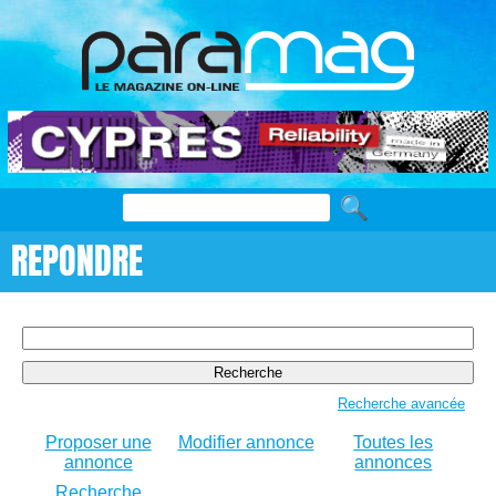
REPONDRE
Rechercher:
Recherche avancée
Proposer une
Modifier annonce
Toutes les
annonce
annonces
Recherche